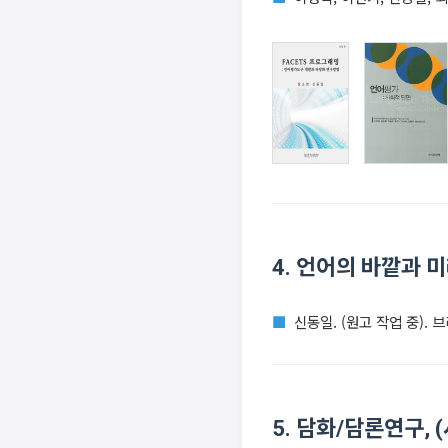
4. 언어의 바깥과 
신동일. (원고 작업 중). 
5. 담화/담론연구, 