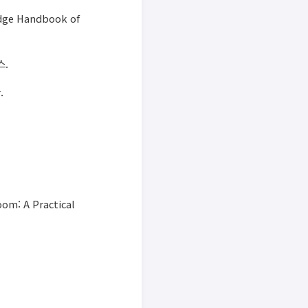
ledge Handbook of
스.
.
oom: A Practical