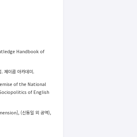
Routledge Handbook of
법. 제이콥 아카데미.
 demise of the National
Sociopolitics of English
imension], (신동일 외 공역),